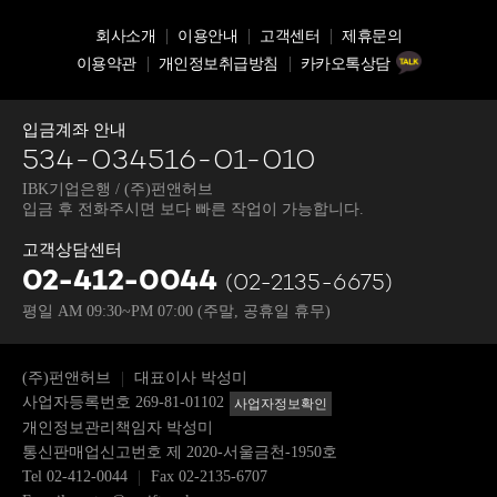
회사소개
이용안내
고객센터
제휴문의
이용약관
개인정보취급방침
카카오톡상담
입금계좌 안내
534-034516-01-010
IBK기업은행 / (주)펀앤허브
입금 후 전화주시면 보다 빠른 작업이 가능합니다.
고객상담센터
02-412-0044
(02-2135-6675)
평일 AM 09:30~PM 07:00
(주말, 공휴일 휴무)
(주)펀앤허브
대표이사 박성미
사업자등록번호 269-81-01102
사업자정보확인
개인정보관리책임자 박성미
통신판매업신고번호 제 2020-서울금천-1950호
Tel
02-412-0044
Fax 02-2135-6707