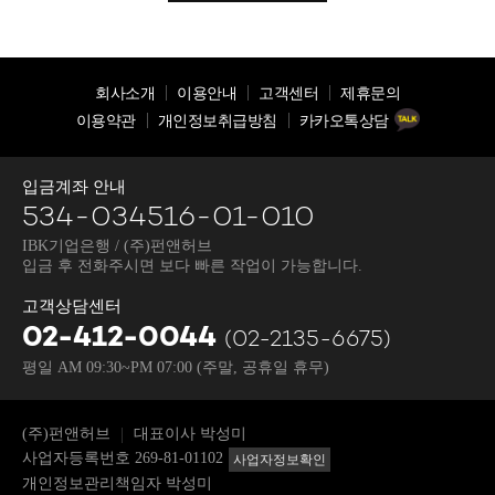
회사소개
이용안내
고객센터
제휴문의
이용약관
개인정보취급방침
카카오톡상담
입금계좌 안내
534-034516-01-010
IBK기업은행 / (주)펀앤허브
입금 후 전화주시면 보다 빠른 작업이 가능합니다.
고객상담센터
02-412-0044
(02-2135-6675)
평일 AM 09:30~PM 07:00
(주말, 공휴일 휴무)
(주)펀앤허브
대표이사 박성미
사업자등록번호 269-81-01102
사업자정보확인
개인정보관리책임자 박성미