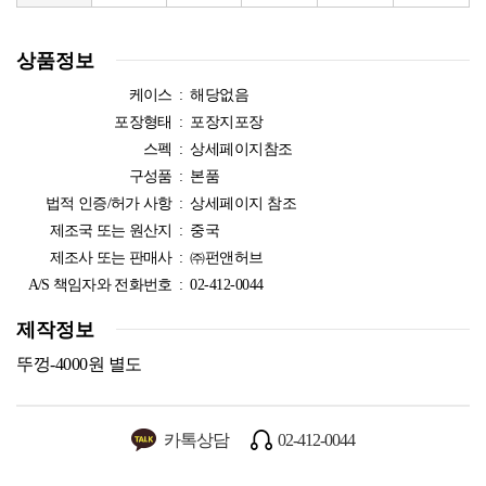
상품정보
케이스 :
해당없음
포장형태 :
포장지포장
스펙 :
상세페이지참조
구성품 :
본품
법적 인증/허가 사항 :
상세페이지 참조
제조국 또는 원산지 :
중국
제조사 또는 판매사 :
㈜펀앤허브
A/S 책임자와 전화번호 :
02-412-0044
제작정보
뚜껑-4000원 별도
카톡상담
02-412-0044