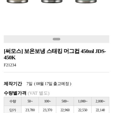
[써모스] 보온보냉 스태킹 머그컵 450ml JDS-
450K
F21234
제작기간
7일 ( 08월 17일 출고예정 )
수량별가격
(VAT 별도)
수량
50~
100~
500~
1,000~
2,000~
단가
23,780
23,370
22,960
22,550
22,140