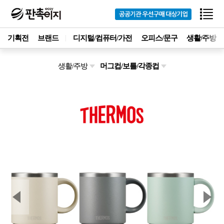
기획전
브랜드
디지털/컴퓨터/가전
오피스/문구
생활/주방
생활/주방
머그컵/보틀/각종컵