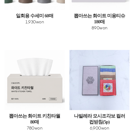
일회용 수세미 60매
뽑아쓰는 화이트 미용티슈
180매
1,930won
890won
뽑아쓰는 화이트 키친타월
나빌레라 모시조각보 컬러
80매
컵받침(5p)
780won
6,900won