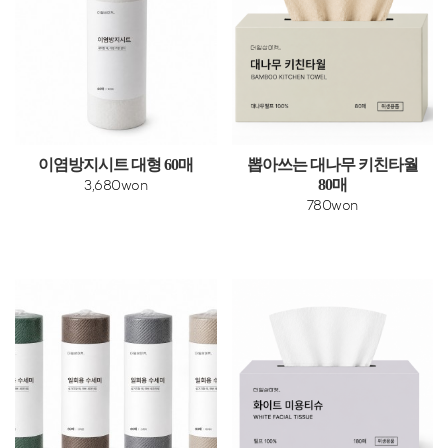
이염방지시트 대형 60매
뽑아쓰는 대나무 키친타월
80매
3,680won
780won