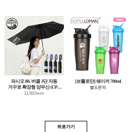
파시오 8K 버클 3단 자동
[보틀로만] 쉐이커 700ml
거꾸로 확장형 양우산 (UPF
별도문의
50+)
11,550won
뒤로가기