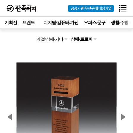
기획전
브랜드
디지털/컴퓨터/가전
오피스/문구
생활/주방
계절/상패/기타
상패/트로피