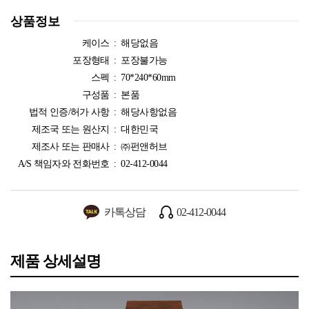
상품정보
케이스 :
해당없음
포장형태 :
포장불가능
스펙 :
70*240*60mm
구성품 :
본품
법적 인증/허가 사항 :
해당사항없음
제조국 또는 원산지 :
대한민국
제조사 또는 판매사 :
㈜펀앤허브
A/S 책임자와 전화번호 :
02-412-0044
카톡상담
02-412-0044
제품 상세설명