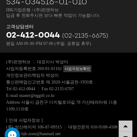
534-034516-01-010
IBK기업은행 / (주)펀앤허브
입금 후 전화주시면 보다 빠른 작업이 가능합니다.
고객상담센터
02-412-0044
(02-2135-6675)
평일 AM 09:30~PM 07:00
(주말, 공휴일 휴무)
(주)펀앤허브
대표이사 박성미
사업자등록번호 269-81-01102
사업자정보확인
개인정보관리책임자 박성미
통신판매업신고번호 제 2020-서울금천-1950호
Tel
02-412-0044
Fax 02-2135-6707
E-mail
master@eggift.co.kr
Address 서울시 금천구 디지털로10길 78 가산테라타워 11층
1109,1110호
[ 인쇄 사업자정보 ]
(주) 성신레이저 106-87-09315
대량건문의 010-9108-4108
이메일: hjh-zone@hanmail.net