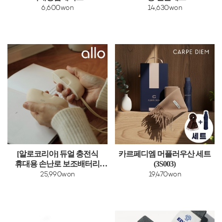
6,600won
14,630won
[알로코리아] 듀얼 충전식
카르페디엠 머플러우산 세트
휴대용 손난로 보조배터리
(3S003)
WM501T [5000mAh]
25,990won
19,470won