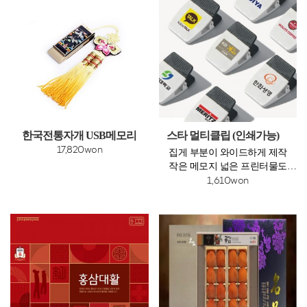
한국전통자개 USB메모리
스타 멀티클립 (인쇄가능)
17,820won
집게 부분이 와이드하게 제작
작은 메모지 넓은 프린터물도
안정감 있게 고정
1,610won