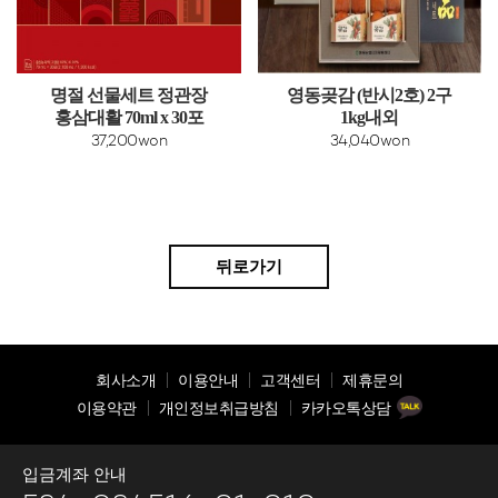
명절 선물세트 정관장
영동곶감 (반시2호) 2구
홍삼대활 70ml x 30포
1kg내외
37,200won
34,040won
뒤로가기
회사소개
이용안내
고객센터
제휴문의
이용약관
개인정보취급방침
카카오톡상담
입금계좌 안내