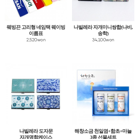
웨빙끈 고리형 네임택 웨이빙
나빌레라 자개미니쌍합(나비,
이름표
송학)
2,520won
34,100won
나빌레라 도자문
해창소금 천일염+함초+마늘
자개명함케이스
3종 선물세트