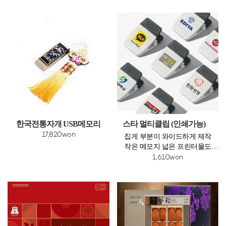
한국전통자개 USB메모리
스타 멀티클립 (인쇄가능)
17,820won
집게 부분이 와이드하게 제작
작은 메모지 넓은 프린터물도
안정감 있게 고정
1,610won