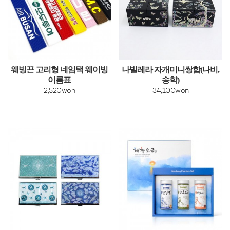
웨빙끈 고리형 네임택 웨이빙
나빌레라 자개미니쌍합(나비,
이름표
송학)
2,520won
34,100won