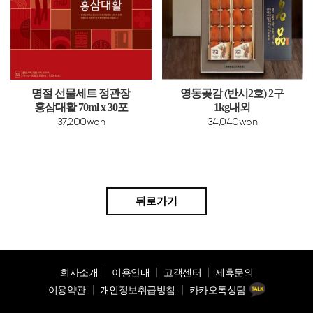
명절 선물세트 정관장
영동곶감 (반시2호) 2구
홍삼대활 70ml x 30포
1kg내외
37,200won
34,040won
뒤로가기
회사소개
이용안내
고객센터
제휴문의
이용약관
개인정보취급방침
카카오톡상담