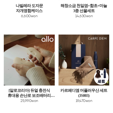
나빌레라 도자문
해창소금 천일염+함초+마늘
자개명함케이스
3종 선물세트
6,600won
14,630won
[알로코리아] 듀얼 충전식
카르페디엠 머플러우산 세트
휴대용 손난로 보조배터리
(3S003)
WM501T [5000mAh]
25,990won
19,470won