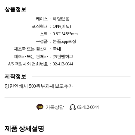
상품정보
케이스 :
해당없음
포장형태 :
OPP(비닐)
스펙 :
0.8T 54*85mm
구성품 :
본품,opp포장
제조국 또는 원산지 :
국내
제조사 또는 판매사 :
㈜펀앤허브
A/S 책임자와 전화번호 :
02-412-0044
제작정보
양면인쇄시 500원부과세별도추가
카톡상담
02-412-0044
제품 상세설명