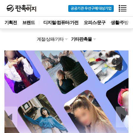
기획전
브랜드
디지털/컴퓨터/가전
오피스/문구
생활/주방
계절/상패/기타
기타판촉물