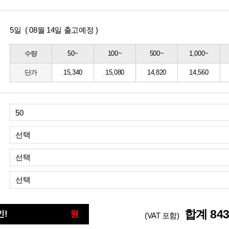
5일 ( 08월 14일 출고예정 )
수량
50~
100~
500~
1,000~
단가
15,340
15,080
14,820
14,560
선택
선택
선택
합계
84
인!
원
(VAT 포함)