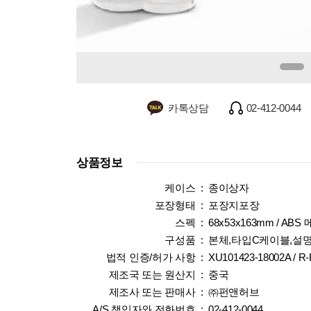
카톡상담
02-412-0044
상품정보
케이스 :
종이상자
포장형태 :
포장지포장
스펙 :
68x53x163mm / ABS
구성품 :
본체,타입C케이블,설
법적 인증/허가 사항 :
XU101423-18002A / R
제조국 또는 원산지 :
중국
제조사 또는 판매사 :
㈜펀앤허브
A/S 책임자와 전화번호 :
02-412-0044