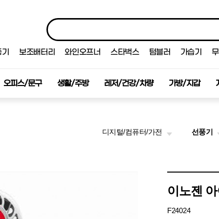
풍기
보조배터리
와인오프너
스타벅스
텀블러
가습기
무
오피스/문구
생활/주방
레저/건강/차량
가방/지갑
디지털/컴퓨터/가전
선풍기
이노젠 아
F24024