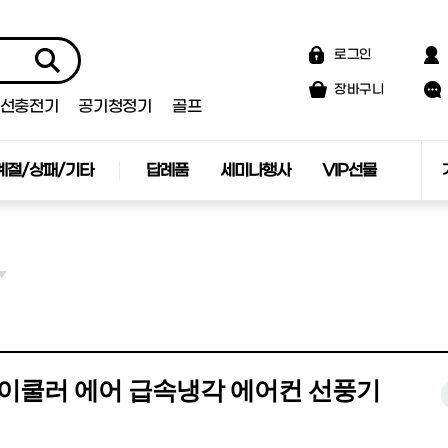
로그인
장바구니
선충전기
공기청정기
골프
계절/상패/기타
답례품
세미나행사
VIP선물
이쿨러 에어 급속냉각 에어컨 선풍기