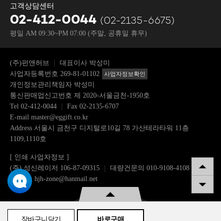
고객상담센터
02-412-0044
(02-2135-6675)
평일 AM 09:30~PM 07:00
(주말, 공휴일 휴무)
(주)펀앤허브
대표이사 박성미
사업자등록번호 269-81-01102
사업자정보확인
개인정보관리책임자 박성미
통신판매업신고번호 제 2020-서울금천-1950호
Tel
02-412-0044
Fax 02-2135-6707
E-mail
master@eggift.co.kr
Address 서울시 금천구 디지털로10길 78 가산테라타워 11층
1109,1110호
[ 인쇄 사업자정보 ]
(주) 성신레이저 106-87-09315
대량건문의 010-9108-4108
이메일: hjh-zone@hanmail.net
구매수량
장바구니담기
바로구매