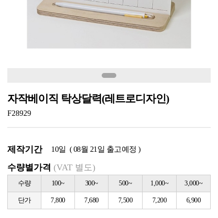
자작베이직 탁상달력(레트로디자인)
F28929
제작기간
10일 ( 08월 21일 출고예정 )
수량별가격
(VAT 별도)
수량
100~
300~
500~
1,000~
3,000~
단가
7,800
7,680
7,500
7,200
6,900