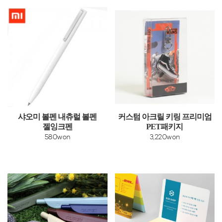
샤오미 볼펜 내츄럴 볼펜
커스텀 아크릴 키링 프리미엄
젤잉크펜
PET패키지
580won
3,220won