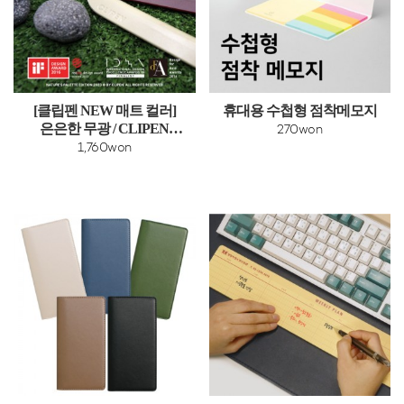
[클립펜 NEW 매트 컬러]
휴대용 수첩형 점착메모지
은은한 무광 / CLIPEN
270won
NATURES PALETTE (젤펜
1,760won
0.7)