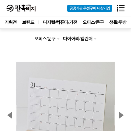
기획전
브랜드
디지털/컴퓨터/가전
오피스/문구
생활/주방
오피스/문구
다이어리/캘린더