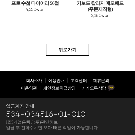
프로 수첩 다이어리 56절
키보드 칼라지 메모패드
(주문제작형)
4,550won
2,180won
뒤로가기
회사소개
이용안내
고객센터
제휴문의
이용약관
개인정보취급방침
카카오톡상담
입금계좌 안내
534-034516-01-010
IBK기업은행 / (주)펀앤허브
입금 후 전화주시면 보다 빠른 작업이 가능합니다.