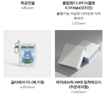
목공연필
클립펜/CLIPEN(젤펜
0.7)/Origin(오리진)
485won
볼펜기능 이상의 디자인과 가치
최저가
1,510won
글리베어 미니북 키링
매직패브릭 200매 점착메모지
(주문제작형)
4,950won
1,560won