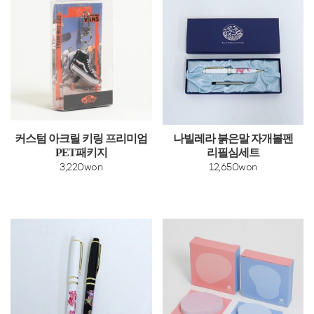
커스텀 아크릴 키링 프리미엄
나빌레라 붉은말 자개볼펜
PET패키지
리필심세트
3,220won
12,650won