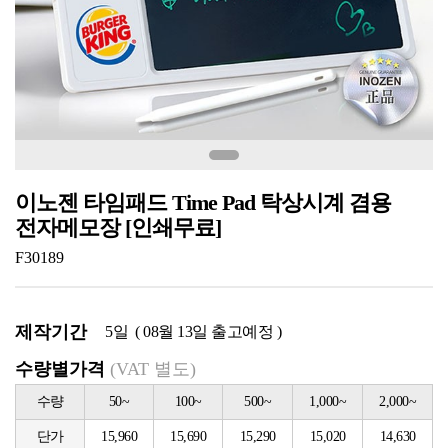
이노젠 타임패드 Time Pad 탁상시계 겸용
전자메모장 [인쇄무료]
F30189
제작기간
5일 ( 08월 13일 출고예정 )
수량별가격
(VAT 별도)
수량
50~
100~
500~
1,000~
2,000~
단가
15,960
15,690
15,290
15,020
14,630