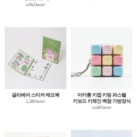
4,940won
글리베어 스티커 메모북
마카롱 키캡 키링 파스텔
키보드 키체인 백참 가방장식
1,280won
4,480won