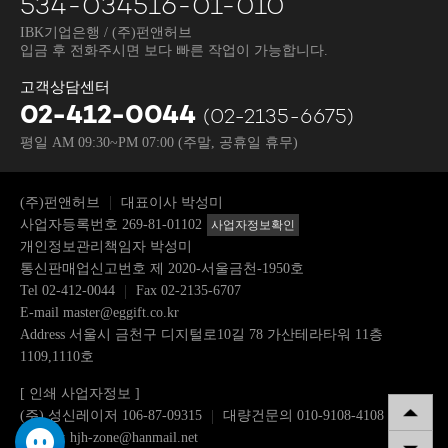
534-034516-01-010
IBK기업은행 / (주)펀앤허브
입금 후 전화주시면 보다 빠른 작업이 가능합니다.
고객상담센터
02-412-0044
(02-2135-6675)
평일 AM 09:30~PM 07:00
(주말, 공휴일 휴무)
(주)펀앤허브
대표이사 박성미
사업자등록번호 269-81-01102
사업자정보확인
개인정보관리책임자 박성미
통신판매업신고번호 제 2020-서울금천-1950호
Tel
02-412-0044
Fax 02-2135-6707
E-mail
master@eggift.co.kr
Address 서울시 금천구 디지털로10길 78 가산테라타워 11층
1109,1110호
[ 인쇄 사업자정보 ]
(주) 성신레이저 106-87-09315
대량건문의 010-9108-4108
이메일: hjh-zone@hanmail.net