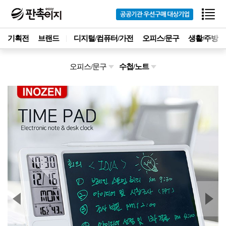
기획전
브랜드
디지털/컴퓨터/가전
오피스/문구
생활/주방
오피스/문구
수첩/노트