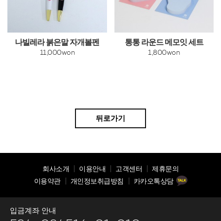
나빌레라 붉은말 자개볼펜
통통 라운드 메모잇 세트
11,000won
1,800won
뒤로가기
회사소개
이용안내
고객센터
제휴문의
이용약관
개인정보취급방침
카카오톡상담
입금계좌 안내