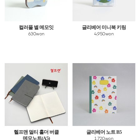
컬러풀 별 메모잇
글리베어 미니북 키링
630won
4,950won
헬프맨 멀티 홀더 버클
글리베어 노트 B5
메모노트(A5)
1,720won