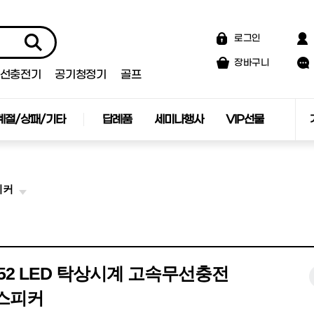
로그인
장바구니
선충전기
공기청정기
골프
계절/상패/기타
답례품
세미나행사
VIP선물
피커
S52 LED 탁상시계 고속무선충전
스피커