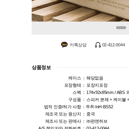
카톡상담
02-412-0044
상품정보
케이스 :
해당없음
포장형태 :
포장지포장
스펙 :
174x92x85mm / ABS 
구성품 :
스피커 본체 + 케이블 
법적 인증/허가 사항 :
R-R-InH-BS52
제조국 또는 원산지 :
중국
제조사 또는 판매사 :
㈜펀앤허브
A/S 책임자와 전화번호 :
02-412-0044