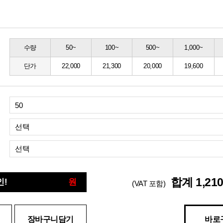
수량
50~
100~
500~
1,000~
단가
22,000
21,300
20,000
19,600
선택
선택
합계
1,21
인!
원
(VAT 포함)
장바구니담기
바로