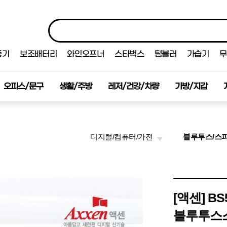
풍기
보조배터리
와인오프너
스타벅스
텀블러
가습기
무
오피스/문구
생활/주방
레저/건강/차량
가방/지갑
디지털/컴퓨터/가전
블루투스/스
[액센] B
블루투스