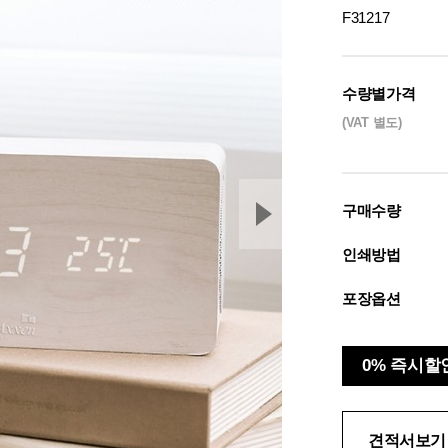
F31217
수량별가격
(VAT 별도)
구매수량
인쇄방법
포장옵션
0% 즉시할
견적서보기