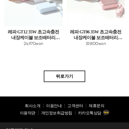
레파 GT12 35W 초고속충전
레파 GT06 35W 초고속충전
내장케이블 보조배터리
내장케이블 보조배터리
20000mAh
10000mAh
24,970won
19,800won
뒤로가기
회사소개
이용안내
고객센터
제휴문의
이용약관
개인정보취급방침
카카오톡상담