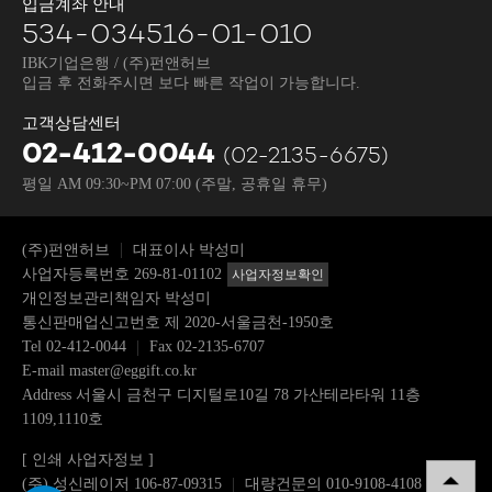
입금계좌 안내
534-034516-01-010
IBK기업은행 / (주)펀앤허브
입금 후 전화주시면 보다 빠른 작업이 가능합니다.
고객상담센터
02-412-0044
(02-2135-6675)
평일 AM 09:30~PM 07:00
(주말, 공휴일 휴무)
(주)펀앤허브
대표이사 박성미
사업자등록번호 269-81-01102
사업자정보확인
개인정보관리책임자 박성미
통신판매업신고번호 제 2020-서울금천-1950호
Tel
02-412-0044
Fax 02-2135-6707
E-mail
master@eggift.co.kr
Address 서울시 금천구 디지털로10길 78 가산테라타워 11층
1109,1110호
[ 인쇄 사업자정보 ]
(주) 성신레이저 106-87-09315
대량건문의 010-9108-4108