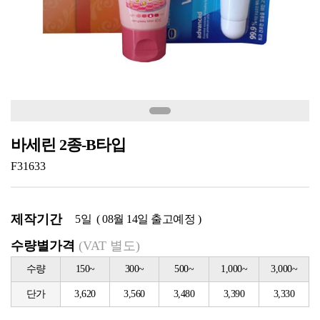
바세린 2종-B타입
F31633
제작기간
5일 ( 08월 14일 출고예정 )
수량별가격
(VAT 별도)
수량
150~
300~
500~
1,000~
3,000~
단가
3,620
3,560
3,480
3,390
3,330