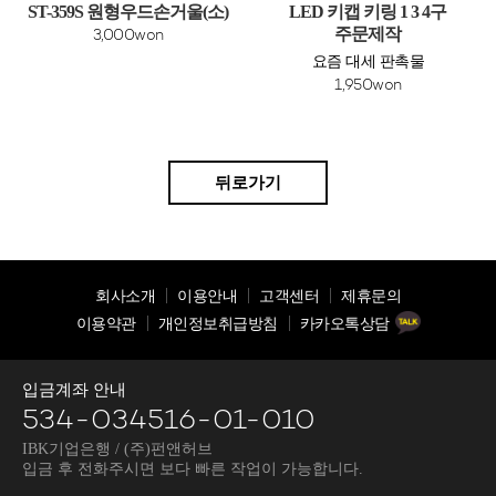
ST-359S 원형우드손거울(소)
LED 키캡 키링 1 3 4구
주문제작
3,000won
요즘 대세 판촉물
1,950won
뒤로가기
회사소개
이용안내
고객센터
제휴문의
이용약관
개인정보취급방침
카카오톡상담
입금계좌 안내
534-034516-01-010
IBK기업은행 / (주)펀앤허브
입금 후 전화주시면 보다 빠른 작업이 가능합니다.