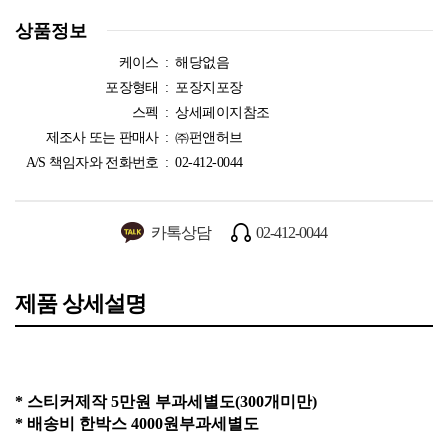
상품정보
케이스 :
해당없음
포장형태 :
포장지포장
스펙 :
상세페이지참조
제조사 또는 판매사 :
㈜펀앤허브
A/S 책임자와 전화번호 :
02-412-0044
카톡상담
02-412-0044
제품 상세설명
* 스티커제작 5만원 부과세별도(300개미만)
* 배송비 한박스 4000원부과세별도