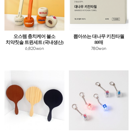
오스템 충치케어 불소
뽑아쓰는 대나무 키친타월
치약칫솔 트윈세트 (국내생산)
80매
6,820won
780won