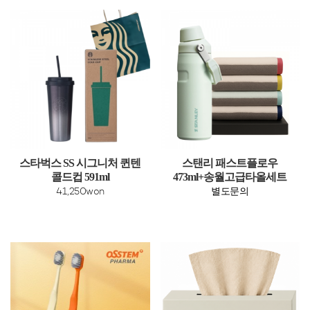
스타벅스 SS 시그니처 퀸텐
스탠리 패스트플로우
콜드컵 591ml
473ml+송월고급타올세트
41,250won
별도문의