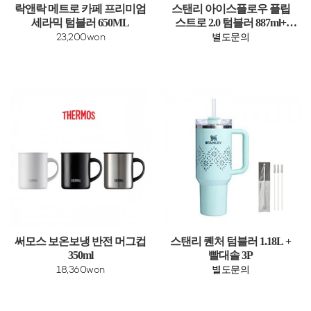
락앤락 메트로 카페 프리미엄
스탠리 아이스플로우 플립
세라믹 텀블러 650ML
스트로 2.0 텀블러 887ml+
빨대솔 3P
23,200won
별도문의
써모스 보온보냉 반전 머그컵
스탠리 퀜처 텀블러 1.18L +
350ml
빨대솔 3P
18,360won
별도문의