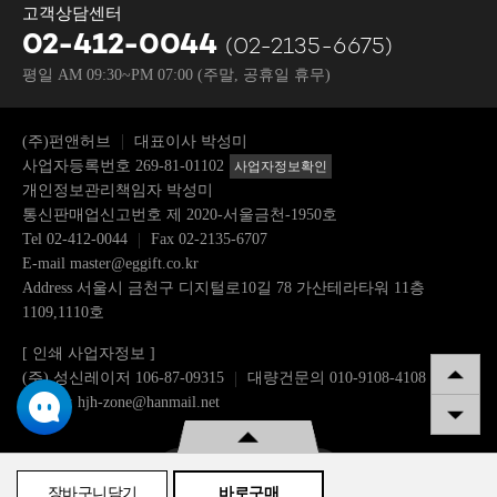
고객상담센터
02-412-0044
(02-2135-6675)
평일 AM 09:30~PM 07:00
(주말, 공휴일 휴무)
(주)펀앤허브
대표이사 박성미
사업자등록번호 269-81-01102
사업자정보확인
개인정보관리책임자 박성미
통신판매업신고번호 제 2020-서울금천-1950호
Tel
02-412-0044
Fax 02-2135-6707
E-mail
master@eggift.co.kr
Address 서울시 금천구 디지털로10길 78 가산테라타워 11층
1109,1110호
[ 인쇄 사업자정보 ]
(주) 성신레이저 106-87-09315
대량건문의 010-9108-4108
이메일: hjh-zone@hanmail.net
구매수량
장바구니담기
바로구매