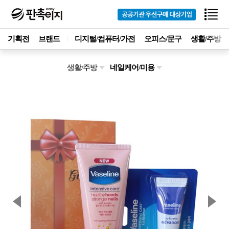
기획전
브랜드
디지털/컴퓨터/가전
오피스/문구
생활/주방
생활/주방
네일케어/미용