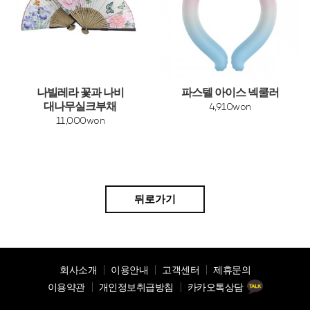
나빌레라 꽃과 나비
파스텔 아이스 넥쿨러
대나무실크부채
4,910won
11,000won
뒤로가기
회사소개
이용안내
고객센터
제휴문의
이용약관
개인정보취급방침
카카오톡상담