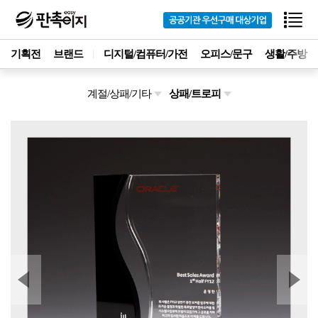
기획전
브랜드
디지털/컴퓨터/가전
오피스/문구
생활/주방
계절/상패/기타
상패/트로피