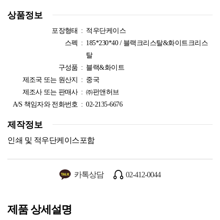
상품정보
포장형태 :
적우단케이스
스펙 :
185*230*40 / 블랙크리스탈&화이트크리스
탈
구성품 :
블랙&화이트
제조국 또는 원산지 :
중국
제조사 또는 판매사 :
㈜펀앤허브
A/S 책임자와 전화번호 :
02-2135-6676
제작정보
인쇄 및 적우단케이스포함
카톡상담
02-412-0044
제품 상세설명