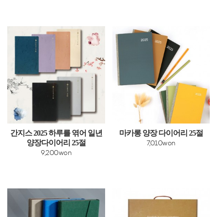
간지스 2025 하루를 엮어 일년
마카롱 양장 다이어리 25절
양장다이어리 25절
7,010won
9,200won