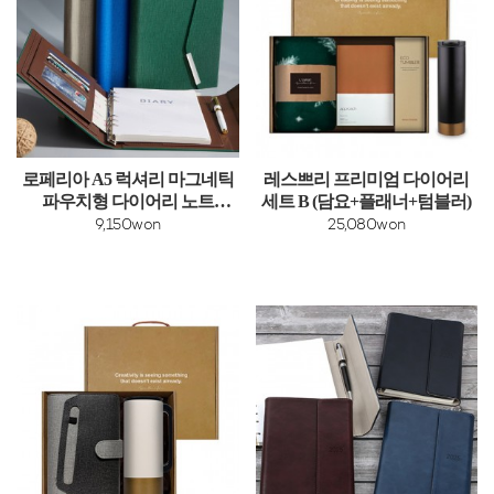
로페리아 A5 럭셔리 마그네틱
레스쁘리 프리미엄 다이어리
파우치형 다이어리 노트
세트 B (담요+플래너+텀블러)
0190129
9,150won
25,080won