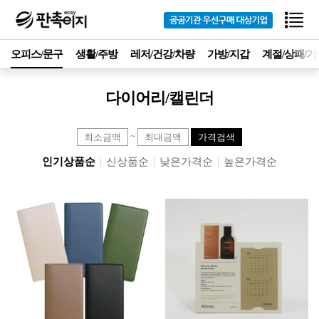
오피스/문구
생활/주방
레저/건강/차량
가방/지갑
계절/상패/기
다이어리/캘린더
~
가격검색
인기상품순
신상품순
낮은가격순
높은가격순