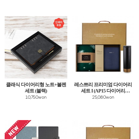
클래식 다이어리형 노트+볼펜
레스쁘리 프리미엄 다이어리
세트 (블랙)
세트 I (AP15 다이어리
+벅스로얄+담요)
10,750won
25,080won