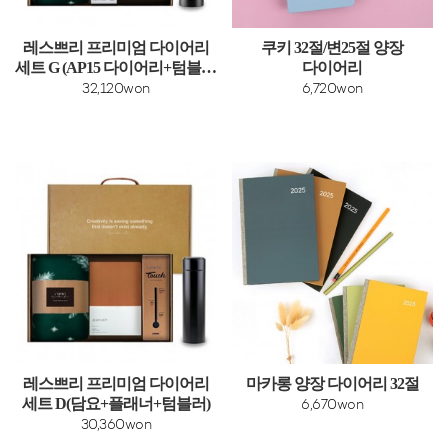
레스쁘리 프리미엄 다이어리
쿠키 32절/변25절 양장
세트 G (AP15 다이어리+텀블러
다이어리
+담요)
32,120won
6,720won
레스쁘리 프리미엄 다이어리
마카롱 양장 다이어리 32절
세트 D(담요+플래너+텀블러)
6,670won
30,360won