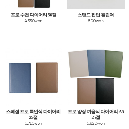
프로 수첩 다이어리 56절
스탠드 팝업 캘린더
4,550won
800won
스페셜 프로 특안식 다이어리
프로 양장 끼움식 다이어리 A5
25절
25절
6,710won
6,820won