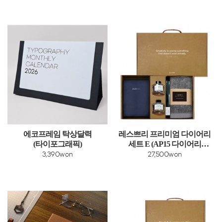
에코프레임 탁상달력
레스쁘리 프리미엄 다이어리
(타이포그래픽)
세트 E (AP15 다이어리
+디퓨저2p+타올)
3,390won
27,500won