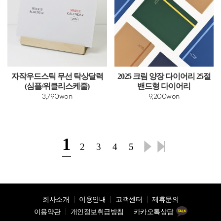
자작우드스틱 무선 탁상달력
2025 크림 양장 다이어리 25절
(심플/위클리스케줄)
밴드형 다이어리
3,790won
9,200won
1
2
3
4
5
회사소개
이용안내
고객센터
제휴문의
이용약관
개인정보취급방침
카카오톡상담