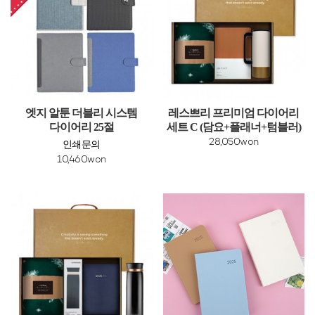
엣지 알툰 더블리 시스템
레스쁘리 프리미엄 다이어리
다이어리 25절
세트 C (담요+플래너+텀블러)
28,050won
인쇄문의
10,460won