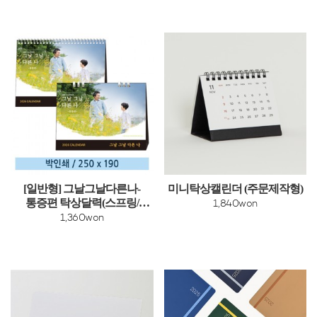
[일반형] 그날그날다른나-
미니탁상캘린더 (주문제작형)
통증편 탁상달력(스프링/
1,840won
종이링)
1,360won