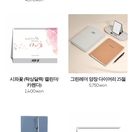
4,370won
시와꽃 (탁상달력/ 캘린더/
그린레더 양장 다이어리 25절
카렌다)
5,750won
1,400won