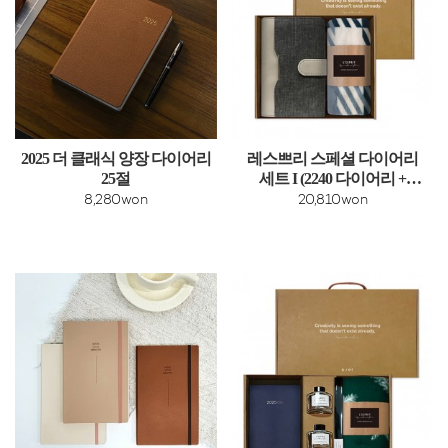
2025 더 클래식 양장 다이어리
레스쁘리 스페셜 다이어리
25절
세트 I (2240 다이어리 +
무릎담요)
8,280won
20,810won