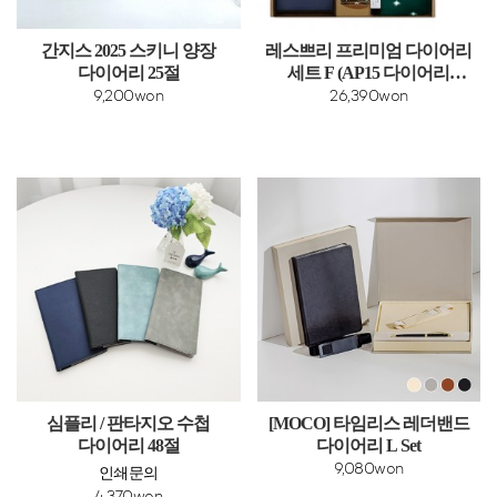
간지스 2025 스키니 양장
레스쁘리 프리미엄 다이어리
다이어리 25절
세트 F (AP15 다이어리
+디퓨저2p+담요)
9,200won
26,390won
심플리 / 판타지오 수첩
[MOCO] 타임리스 레더밴드
다이어리 48절
다이어리 L Set
9,080won
인쇄문의