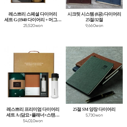
레스쁘리 스페셜 다이어리
시크릿 시스템 (8공) 다이어리
세트 G (1940 다이어리 + 머그컵
25절/32절
(런던로얄))
25,520won
9,660won
레스쁘리 프리미엄 다이어리
25절 SM 양장 다이어리
세트 A (담요+플래너+스탠리
5,730won
보틀)
54,010won