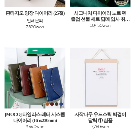
판타지오 양장 다이어리 (25절)
시그니처 다이어리 노트 펜
졸업 선물 세트 답례 입사 취업
인쇄문의
직장인 승진
10,450won
7,820won
[MOCO] 타임리스 레터 시스템
자작나무 우드스틱 벽걸이
다이어리 (165x230mm)
달력 ① 심플
9,540won
7,750won