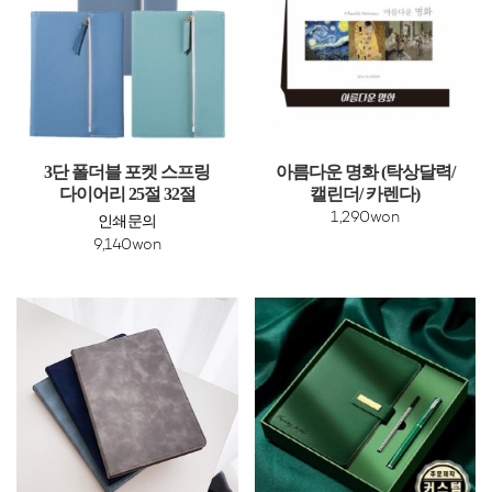
3단 폴더블 포켓 스프링
아름다운 명화 (탁상달력/
다이어리 25절 32절
캘린더/ 카렌다)
1,290won
인쇄문의
9,140won