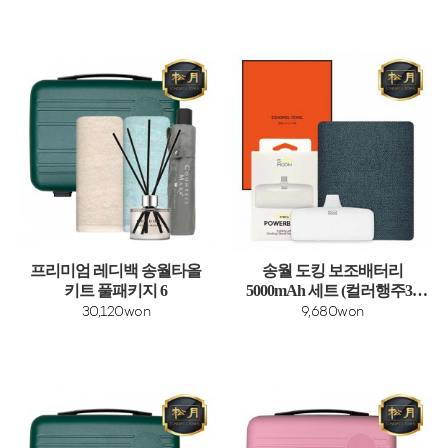
프리미엄 레디백 송월타올
송월 도킹 보조배터리
키트 풀패키지 6
5000mAh 세트 (컬러행주30
타올 1매 + 도킹보조배터리
30,120won
9,680won
1개)