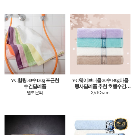
VC힐링 30수130g 포근한
VC웨이브디올 30수140g타올
수건답례품
행사답례품 추천 호텔수건
(빠른출고)
별도문의
3,410won