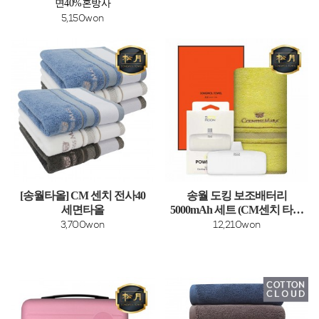
면40%혼방사
5,150won
[송월타올] CM 센치 전사40
송월 도킹 보조배터리
세면타올
5000mAh 세트 (CM센치 타올
1매 + 도킹보조배터리 1개)
3,700won
12,210won