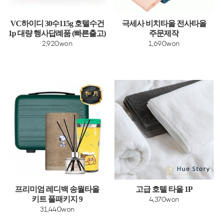
VC하이디 30수115g 호텔수건
극세사 비치타올 전사타올
1p 대량 행사답례품 (빠른출고)
주문제작
2,920won
1,690won
프리미엄 레디백 송월타올
고급 호텔 타올 1P
키트 풀패키지 9
4,370won
31,440won