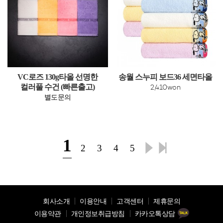
VC로즈 130g타올 선명한
송월 스누피 보드36 세면타올
컬러풀 수건 (빠른출고)
2,410won
별도문의
1
2
3
4
5
회사소개
이용안내
고객센터
제휴문의
이용약관
개인정보취급방침
카카오톡상담