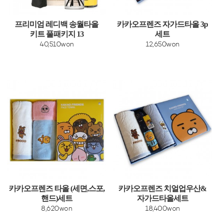
프리미엄 레디백 송월타올
카카오프렌즈 자가드타올 3p
키트 풀패키지 13
세트
40,510won
12,650won
카카오프렌즈 타올 (세면,스포,
카카오프렌즈 치얼업우산&
핸드)세트
자가드타올세트
8,620won
18,400won