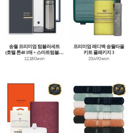
송월 프리미엄 텀블러세트
프리미엄 레디백 송월타올
(호텔 톤40 1매 + 스마트텀블러
키트 풀패키지 3
500ml 1개)
12,180won
23,490won