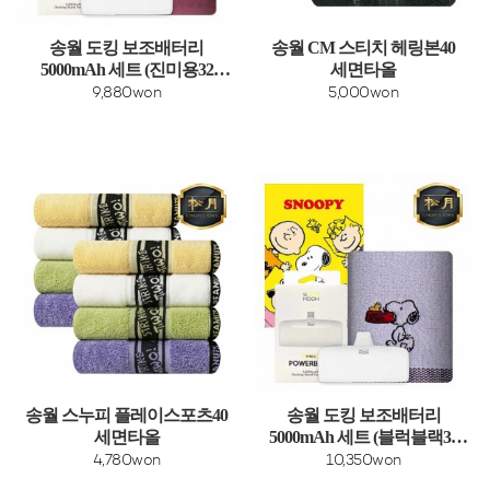
송월 도킹 보조배터리
송월 CM 스티치 헤링본40
5000mAh 세트 (진미용32
세면타올
다용도 타올 1매 +
9,880won
5,000won
도킹보조배터리 1개)
송월 스누피 플레이스포츠40
송월 도킹 보조배터리
세면타올
5000mAh 세트 (블럭블랙34
타올 1매 + 도킹보조배터리
4,780won
10,350won
1개)