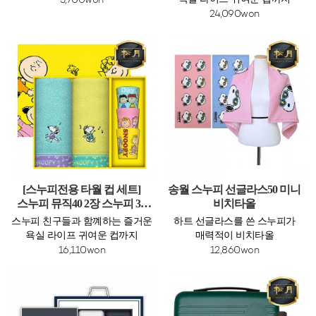
5,700won
24,090won
[스누피전용 타월 컵 세트]
송월 스누피 선글라스50 미니
스누피 뮤직40 2장 스누피 3P
비치타올
컵 세트
스누피 친구들과 함꼐하는 즐거운
하트 선글라스를 쓴 스누피가
욕실 라이프 귀여운 컵까지
매력적이 비치타올
16,110won
12,860won