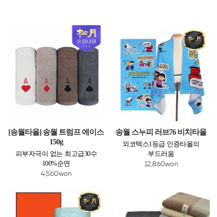
[송월타올] 송월 트럼프 에이스
송월 스누피 러브76 비치타올
150g
외코텍스1등급 인증타올의
피부자극이 없는 최고급30수
부드러움
100%순면
12,860won
4,560won