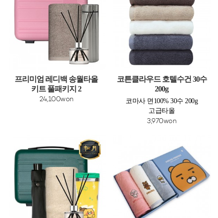
프리미엄 레디백 송월타올
코튼클라우드 호텔수건 30수
키트 풀패키지 2
200g
24,100won
코마사 면100% 30수 200g
고급타올
3,970won