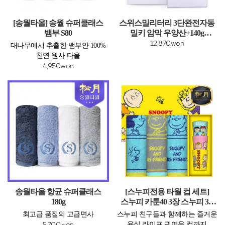
[송월타올] 송월 슈퍼클래스
스위스밀리터리 3단완전자동
뱀부 S80
밀키 암막 우양산+140g
면사타올 세트
12,870won
대나무에서 추출한 뱀부얀 100%
천연 원사 타올
4,950won
송월타올 항균 슈퍼클래스
[스누피전용 타월 컵 세트]
180g
스누피 카툰40 3장 스누피 3P
컵 세트
최고급 품질의 고급면사
스누피 친구들과 함꼐하는 즐거운
욕실 라이프 귀여운 컵까지