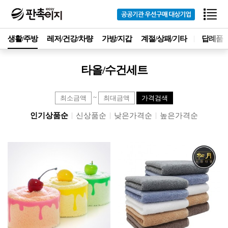
생활/주방
레저/건강/차량
가방/지갑
계절/상패/기타
답례품
타올/수건세트
~
가격검색
인기상품순
신상품순
낮은가격순
높은가격순