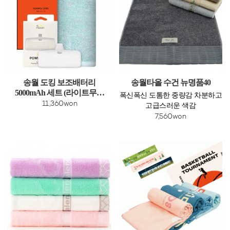
송월 도킹 보조배터리
송월타올 수건 뉴명품40
5000mAh 세트 (라이트무지
폭신폭신 도톰한 중량감 차분하고
타올 1매 + 도킹보조배터리
11,360won
고급스러운 색감
1개)
7,560won