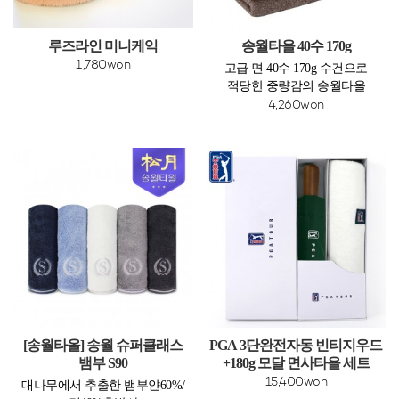
루즈라인 미니케익
송월타올 40수 170g
1,780won
고급 면 40수 170g 수건으로
적당한 중량감의 송월타올
4,260won
[송월타올] 송월 슈퍼클래스
PGA 3단완전자동 빈티지우드
뱀부 S90
+180g 모달 면사타올 세트
15,400won
대나무에서 추출한 뱀부얀60%/