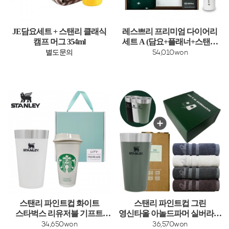
JE담요세트 + 스탠리 클래식
레스쁘리 프리미엄 다이어리
캠프 머그 354ml
세트 A (담요+플래너+스탠리
보틀)
별도문의
54,010won
스탠리 파인트컵 화이트
스탠리 파인트컵 그린
스타벅스 리유저블 기프트
영신타올 아놀드파머 실버라인
선물세트
뱀부사 선물세트
34,650won
36,570won