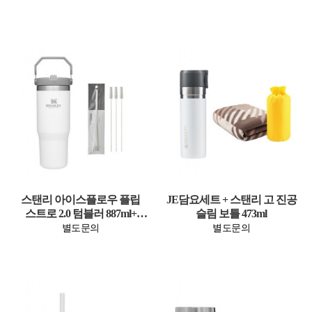
스탠리 아이스플로우 플립
JE담요세트 + 스탠리 고 진공
스트로 2.0 텀블러 887ml+
슬림 보틀 473ml
빨대솔 3P
별도문의
별도문의