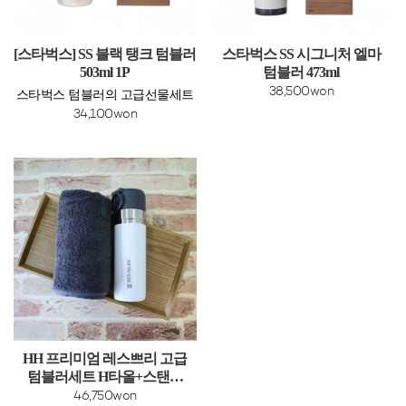
[스타벅스] SS 블랙 탱크 텀블러
스타벅스 SS 시그니처 엘마
503ml 1P
텀블러 473ml
38,500won
스타벅스 텀블러의 고급선물세트
34,100won
HH 프리미엄 레스쁘리 고급
텀블러세트 H타올+스탠리
고진공 슬림 보틀
46,750won