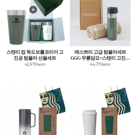
스탠리 컵 독도보틀코리아 고
레스쁘리 고급 텀블러세트
진공 텀블러 선물세트
GGG 무릎담요+스탠리 고진공
슬림 보틀
41,970won
44,770won