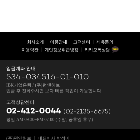
회사소개
이용안내
고객센터
제휴문의
이용약관
개인정보취급방침
카카오톡상담
입금계좌 안내
534-034516-01-010
IBK기업은행 / (주)펀앤허브
입금 후 전화주시면 보다 빠른 작업이 가능합니다.
고객상담센터
02-412-0044
(02-2135-6675)
평일 AM 09:30~PM 07:00
(주말, 공휴일 휴무)
(주)펀앤허브
대표이사 박성미