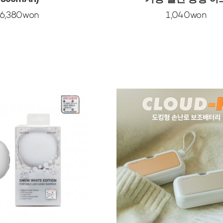
6,380won
1,040won