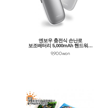
엔보우 충전식 손난로
보조배터리 5,000mAh 핸드워머
핫스톤
9,900won