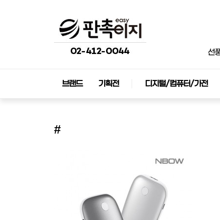
선
브랜드
기획전
디지털/컴퓨터/가전
#