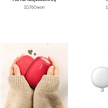
10,760won
1