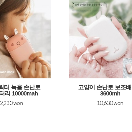
릭터 녹음 손난로
고양이 손난로 보조
리 10000mah
3600mh
22,230won
10,630won