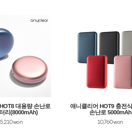
HOT8 대용량 손난로
애니클리어 HOT9 충전
리(8000mAh)
손난로 5000mAh
15,210won
10,760won