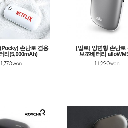
Pocky) 손난로 겸용
[알로] 양면형 손난로
리(5,000mAh)
보조배터리 alloWM5
[5000mAh]
11,770won
11,290won