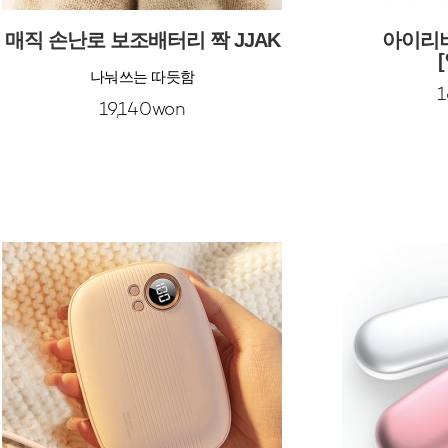
매직 손난로 보조배터리 짝 JJAK
아이리
나눠쓰는 따듯함
1
19,140won