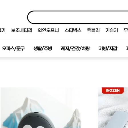
풍기
보조배터리
와인오프너
스타벅스
텀블러
가습기
무
오피스/문구
생활/주방
레저/건강/차량
가방/지갑