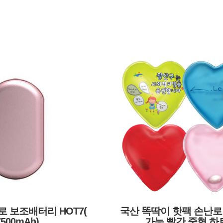
 보조배터리 HOT7(
국산 똑딱이 핫팩 손난로
7500mAh)
가능 빨간 중형 하