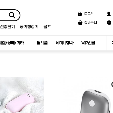
로그인
장바구니
선충전기
공기청정기
골프
계절/상패/기타
답례품
세미나행사
VIP선물