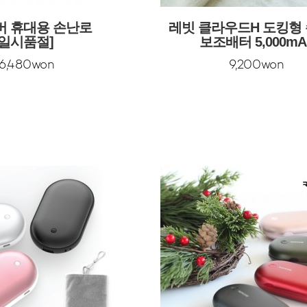
버 휴대용 손난로
레빗 클라우드H 도킹형
[일시품절]
보조배터 5,000mA
6,480won
9,200won