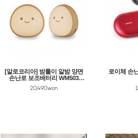
[알로코리아] 밤톨이 알밤 양면
로이체 손난
손난로 보조배터리 WM503
[8000mAh]
20,490won